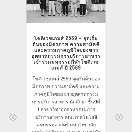
ำอาหาร
โชติเวชเกมส์ 2569 – จุดเริ่ม
พิธี
ต้นของมิตรภาพ ความสามัคคี
 ครั้ง
และความภาคภูมิใจของชาว
า 2567
อุตสาหกรรมการบริการอาหาร
เข้าร่วมมหกรรมกีฬาโชติเวช
ญาบัตร
เกมส์ ปี 2569
ราชมงคล
โชติเวชเกมส์ 2569 จุดเริ่มต้นของ
ำปีการ
มิตรภาพ ความสามัคคี และความ
 คณะ
สาข
ภาคภูมิใจของชาวอุตสาหกรรม
บริกา
สตร์
การบริการอาหาร นักศึกษาชั้นปีที่
คหกรร
ราชมงคล
พิธีไห
1 สาขาวิชาอุตสาหกรรมการ
้ดำเนิน
เวชน้
บริการอาหาร คณะเทคโนโลยี
านพิธี
Pr
Ne
คหกรรมศาสตร์ มหาวิทยาลัย
คณะผู้
ev
xt
สาขาวิ