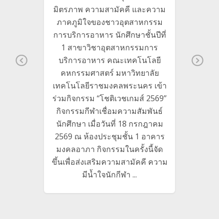
ำปีการ
มิตรภาพ ความสามัคคี และความ
 คณะ
สาข
ภาคภูมิใจของชาวอุตสาหกรรม
บริกา
สตร์
การบริการอาหาร นักศึกษาชั้นปีที่
คหกรร
ราชมงคล
พิธีไห
1 สาขาวิชาอุตสาหกรรมการ
้ดำเนิน
เวชน้
บริการอาหาร คณะเทคโนโลยี
านพิธี
Pr
Ne
คหกรรมศาสตร์ มหาวิทยาลัย
คณะผู้
ev
xt
สาขาวิ
เทคโนโลยีราชมงคลพระนคร เข้า
บริหาร
io
อ
ร่วมกิจกรรม “โชติเวชเกมส์ 2569”
ยมี
us
คหกรรม
กิจกรรมกีฬาเชื่อมความสัมพันธ์
าวิชา
ไหว้ค
นักศึกษา เมื่อวันที่ 18 กรกฎาคม
ัดทำ
น้อมวั
2569 ณ ห้องประชุมชั้น 1 อาคาร
กศึกษา
ศึกษา
มงคลอาภา กิจกรรมในครั้งนี้จัด
รบริการ
นักศ
ขึ้นเพื่อส่งเสริมความสามัคคี ความ
อวันที่
กตเวทิต
มีน้ำใจนักกีฬา ...
ประสาท
สืบสาน
ดีงาม