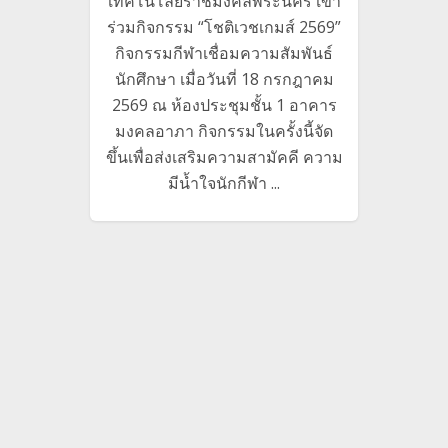
เทคโนโลยีราชมงคลพระนคร เข้า
บริหาร
io
อ
ร่วมกิจกรรม “โชติเวชเกมส์ 2569”
ยมี
us
คหกรรม
กิจกรรมกีฬาเชื่อมความสัมพันธ์
าวิชา
ไหว้ค
นักศึกษา เมื่อวันที่ 18 กรกฎาคม
ัดทำ
น้อมวั
2569 ณ ห้องประชุมชั้น 1 อาคาร
กศึกษา
ศึกษา
มงคลอาภา กิจกรรมในครั้งนี้จัด
รบริการ
นักศ
ขึ้นเพื่อส่งเสริมความสามัคคี ความ
อวันที่
กตเวทิต
มีน้ำใจนักกีฬา ...
ประสาท
สืบสาน
ดีงาม
วิช
อาหาร 
แพมง
บุคลากร
ไหว้ครู