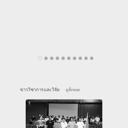
วิช
อาหาร 
แพมง
บุคลากร
ไหว้ครู
ข่าววิชาการและวิจัย
ดูทั้งหมด